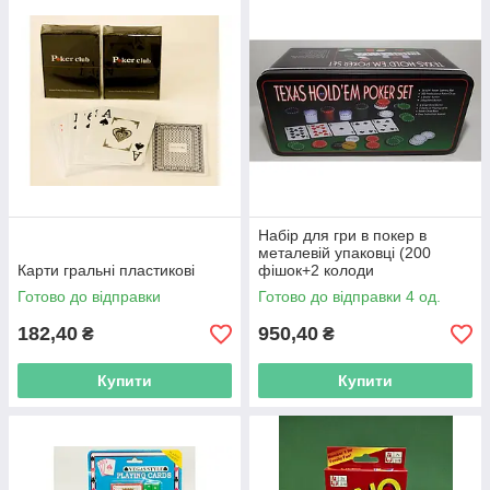
Набір для гри в покер в
металевій упаковці (200
Карти гральні пластикові
фішок+2 колоди
карт+полотно)
Готово до відправки
Готово до відправки 4 од.
182,40
950,40
₴
₴
Купити
Купити