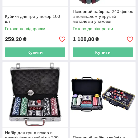
Покерний набір на 240 фішок
Кубики для гри у покер 100
з номіналом у круглій
шт
металевій упаковці
Готово до відправки
Готово до відправки
259,20
1 108,80
₴
₴
Купити
Купити
Набір для гри в покер в
алюмінієвому кейсі на 200
Покерний набір у кейсі на