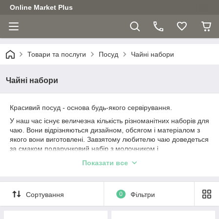
Online Market Plus
Товари та послуги
Посуд
Чайні набори
Чайні набори
Красивий посуд - основа будь-якого сервірування.
У наш час існує величезна кількість різноманітних наборів для
чаю. Вони відрізняються дизайном, обсягом і матеріалом з
якого вони виготовлені. Завзятому любителю чаю доведеться
за смаком подарунковий набір з молочником і
заварювальним чайником, а також, набори келихів можна
Показати все
подарувати другові або сім'ї, яка щойно переїхала в новий
будинок, адже посуд ніколи не буває зайвим.
Сортування
0
Фільтри