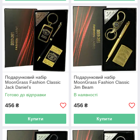
Подарунковий набір
Подарунковий набір
MoonGrass Fashion Classic
MoonGrass Fashion Classic
Jack Daniel’s
Jim Beam
Готово до відправки
В наявності
456
456
₴
₴
Купити
Купити