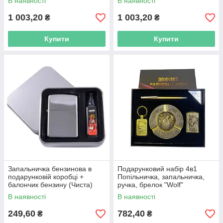
В наявності
В наявності
ULTIMATE JUSTICE
1 003,20
1 003,20
₴
₴
Купити
Купити
Запальничка бензинова в
Подарунковий набір 4в1
подарунковій коробці +
Попільничка, запальничка,
балончик бензину (Чиста)
ручка, брелок "Wolf"
В наявності
В наявності
249,60
782,40
₴
₴