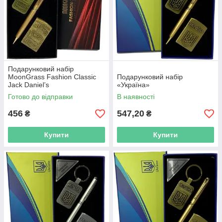
Подарунковий набір
MoonGrass Fashion Classic
Подарунковий набір
Jack Daniel’s
«Україна»
Готово до відправки
В наявності
456
547,20
₴
₴
Купити
Купити