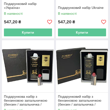
Подарунковий набір
«Україна»
Подарунковий набір Ukraine
В наявності
В наявності
547,20
547,20
₴
₴
Купити
Купити
Подарункова набір з
Подарунковий набір з
бензиновою запальничкою
бензиновою запальничкою
(бензин / запальничка /
(бензин / запальничка /
кремінь / фітіль) Zorro
кремінь / фітіль) Zorro