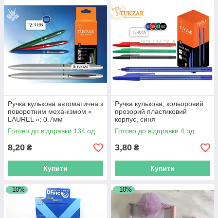
Ручка кулькова автоматична з
Ручка кулькова, кольоровий
поворотним механізмом «
прозорий пластиковий
LAUREL »; 0.7мм
корпус, синя
Готово до відправки 134 од.
Готово до відправки 4 од.
8,20
3,80
₴
₴
Купити
Купити
–10%
–10%