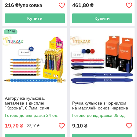
216
461,80
₴/упаковка
₴
Купити
Купити
–11%
Авторучка кулькова,
металева в дисплеї,
Ручка кулькова з чорнилом
"Корона", 0.7мм, синя
на масляній основі червона
Готово до відправки 24 од.
Готово до відправки 85 од.
19,70
9,10
₴
₴
22,10 ₴