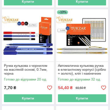
Купити
Купити
–10%
Ручка кулькова з чорнилом
Автоматична кулькова ручка
на масляній основі, 0.7мм,
в елегантному корпусі (срібло
чорна
+ золото), кліп і накінечник
глянцеві (золото).
Готово до відправки 20 од.
Готово до відправки 32 од.
7,70
54,40
₴
₴
60,50 ₴
Купити
Купити