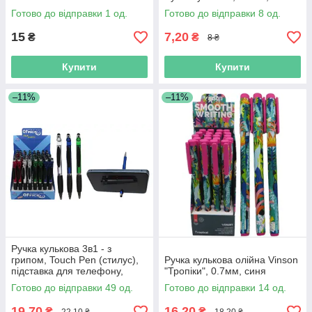
Готово до відправки 1 од.
Готово до відправки 8 од.
15
7,20
₴
₴
8 ₴
Купити
Купити
–11%
–11%
Ручка кулькова 3в1 - з
грипом, Touch Pen (стилус),
Ручка кулькова олійна Vinson
підставка для телефону,
"Тропіки", 0.7мм, синя
колір чорнил синій
Готово до відправки 49 од.
Готово до відправки 14 од.
19,70
16,20
₴
₴
22,10 ₴
18,20 ₴