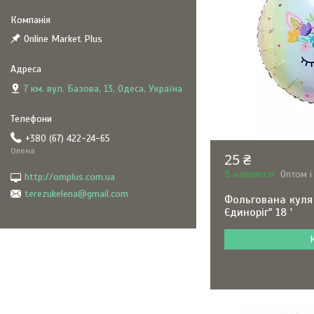
Online Market Plus
7 км. вул. Базова, 13, Одеса, Україна
+380 (67) 422-24-65
Олена
25 ₴
В наявності
Оптом і
http://omplus.com.ua
terezukelena@gmail.com
Фольгована куля
Єдиноріг" 18 '