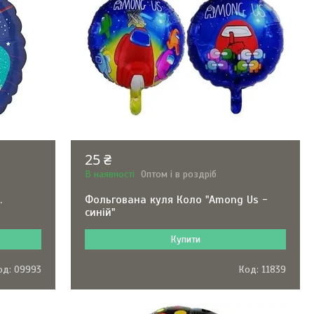
25 ₴
В наявності
Оптом і в роздріб
.
Фольгована куля Коло "Among Us -
синій"
Купити
09993
11839