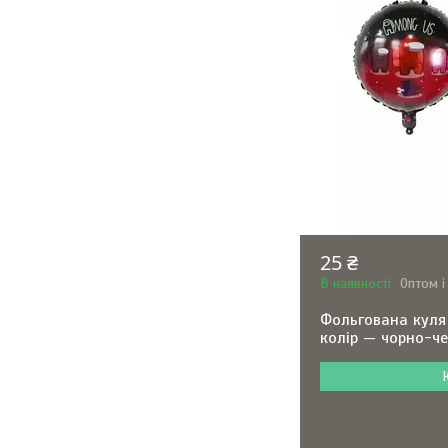
25 ₴
В наявності
Оптом і
Фольгована куля
колір — чорно-ч