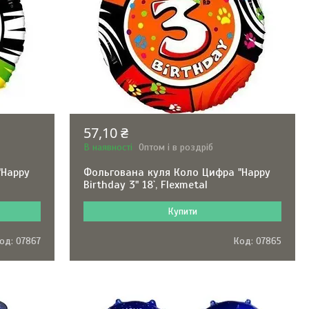
57,10 ₴
В наявності
Оптом і в роздріб
"Happy
Фольгована куля Коло Цифра "Happy
Birthday 3" 18`, Flexmetal
Купити
07867
07865