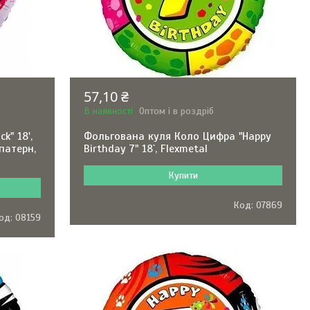
57,10 ₴
В наявності
Оптом і в роздріб
k" 18',
Фольгована куля Коло Цифра "Happy
патерн,
Birthday 7" 18`, Flexmetal
Купити
07869
08159