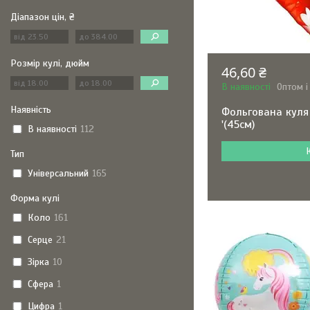
Діапазон цін, ₴
Розмір кулі, дюйм
46,60 ₴
В наявності
Оптом і
Наявність
Фольгована куля 
'(45см)
В наявності
112
Тип
Універсальний
165
Форма кулі
Коло
161
Серце
21
Зірка
10
Сфера
1
Цифра
1