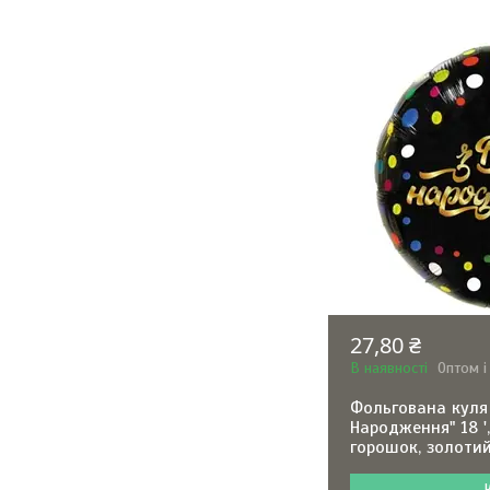
27,80 ₴
В наявності
Оптом і
Фольгована куля
Народження" 18 '
горошок, золоти