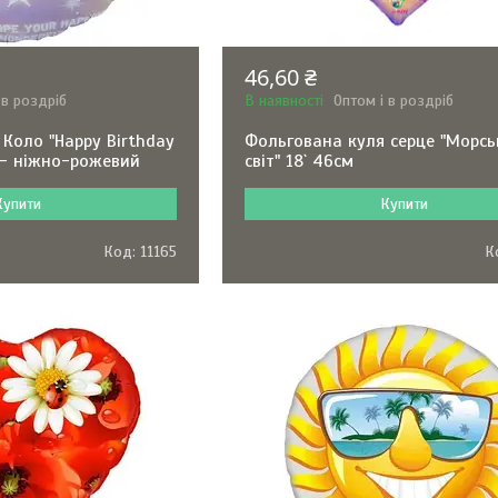
46,60 ₴
 в роздріб
В наявності
Оптом і в роздріб
Коло "Happy Birthday
Фольгована куля серце "Морс
р - ніжно-рожевий
світ" 18` 46см
Купити
Купити
11165