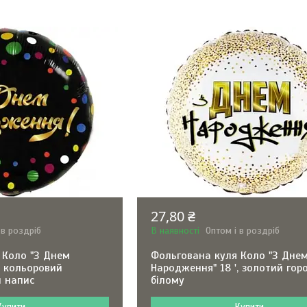
27,80 ₴
 в роздріб
В наявності
Оптом і в роздріб
 Коло "З Днем
Фольгована куля Коло "З Дне
, кольоровий
Народження" 18 ', золотий го
й напис
білому
Купити
Купити