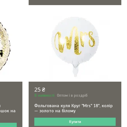
25 ₴
В наявності
Оптом і в роздріб
м
Фольгована куля Круг "Mrs" 18", колір
рошок на
— золото на білому
Купити