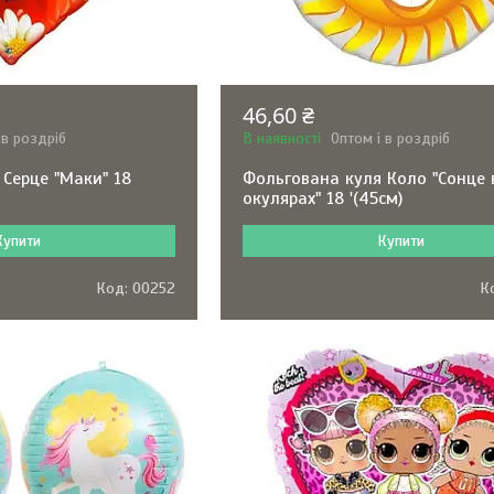
46,60 ₴
 в роздріб
В наявності
Оптом і в роздріб
Серце "Маки" 18
Фольгована куля Коло "Сонце 
окулярах" 18 '(45см)
Купити
Купити
00252