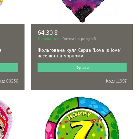
64,30 ₴
В наявності
Оптом і в роздріб
в
Фольгована куля Серце "Love is love"
веселка на чорному
Купити
00236
11997