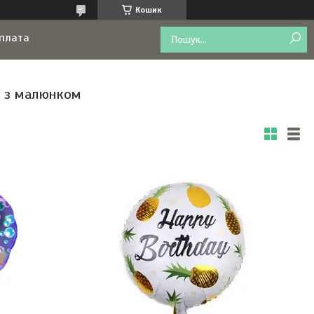
Кошик
оплата
а" з малюнком