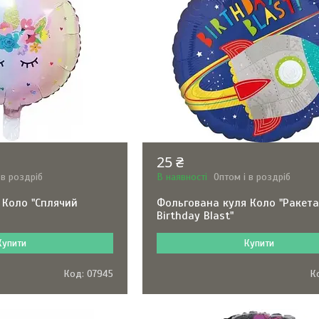
25 ₴
 в роздріб
В наявності
Оптом і в роздріб
 Коло "Сплячий
Фольгована куля Коло "Ракета
Birthday Blast"
Купити
Купити
07945