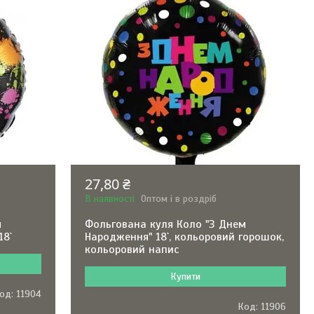
27,80 ₴
В наявності
Оптом і в роздріб
м
Фольгована куля Коло "З Днем
18`
Народження" 18`, кольоровий горошок,
кольоровий напис
Купити
11904
11906