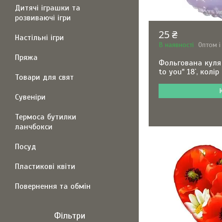
Дитячі іграшки та
розвиваючі ігри
25 ₴
Настільні ігри
В наявності
Оптом і
Пряжа
Фольгована куля 
to you" 18`, колі
Товари для свят
Сувеніри
Термоса бутилки
ланчбокси
Посуд
Пластикові квіти
Повернення та обмін
Фільтри