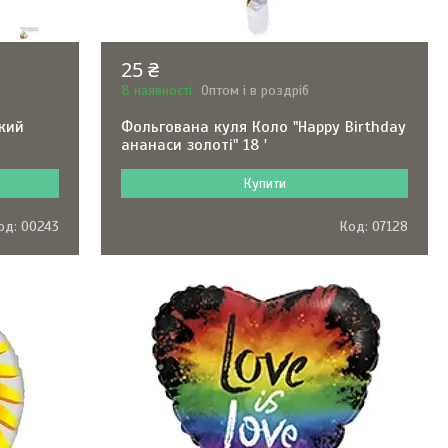
25 ₴
В наявності
Оптом і в роздріб
ький
Фольгована куля Коло "Happy Birthday
ананаси золоті" 18 '
Купити
00243
07128