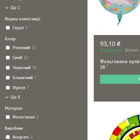
Ще 1
Форма композиції
Серця
5
Колір
93,10 ₴
Рожевий
13
В наявності
Оптом і
Синій
12
Фольгована куля
18 '
Червоний
10
Блакитний
7
Фуксія
7
Ще 8
Матеріал
Фольговані
2
Виробник
Anagram
2