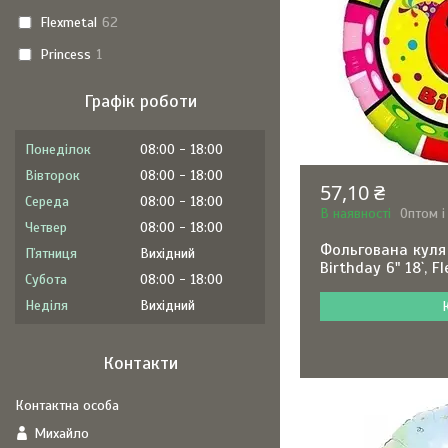
Flexmetal
62
Princess
1
Графік роботи
Понеділок
08:00
18:00
Вівторок
08:00
18:00
57,10 ₴
Середа
08:00
18:00
В наявності
Оптом і
Четвер
08:00
18:00
Фольгована куля
Пʼятниця
Вихідний
Birthday 6" 18`, F
Субота
08:00
18:00
Неділя
Вихідний
Контакти
Михайло