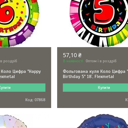
57,10 ₴
 в роздріб
В наявності
Оптом і в роздріб
 Коло Цифра "Happy
Фольгована куля Коло Цифра 
lexmetal
Birthday 5" 18`, Flexmetal
Купити
Купити
07868