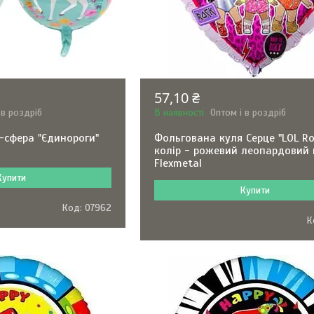
57,10 ₴
 в роздріб
В наявності
Оптом і в роздріб
-сфера "Єдинороги"
Фольгована куля Серце "LOL Roc
колір - рожевий леопардовий 
Flexmetal
Купити
Купити
07962