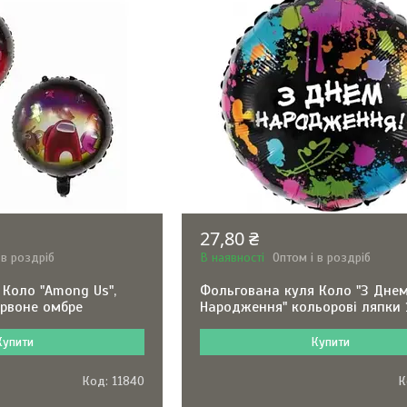
27,80 ₴
 в роздріб
В наявності
Оптом і в роздріб
 Коло "Among Us",
Фольгована куля Коло "З Дне
ервоне омбре
Народження" кольорові ляпки 
Купити
Купити
11840