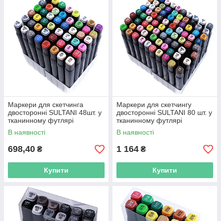
Маркери для скетчинга
Маркери для скетчингу
двосторонні SULTANI 48шт. у
двосторонні SULTANI 80 шт. у
тканинному футлярі
тканинному футлярі
В наявності
В наявності
698,40
1 164
₴
₴
Купити
Купити