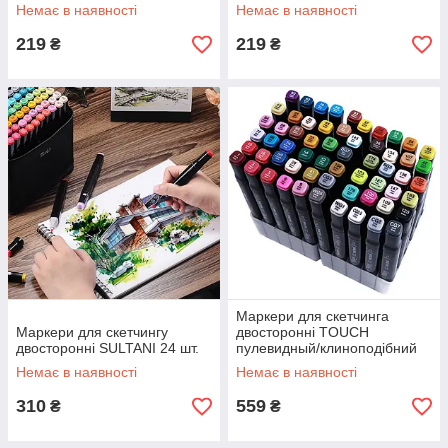
Немає в наявності
Немає в наявності
219
219
₴
₴
Маркери для скетчинга
Маркери для скетчингу
двосторонні TOUCH
двосторонні SULTANI 24 шт.
пулевидный/клиноподібний
наконечник пишучий вузол
Немає в наявності
Немає в наявності
2.5-6.2 мм. 48предметов
310
559
₴
₴