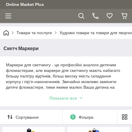
Online Market Plus
Товари та послуги
Художні товари та товари для творчо
Скетч Маркери
Маркери для скетчингу - це професійні аналоги дитячим
фломастерам, але маркери для скетчингу мають набагато
більшу палітру відтінків, більш високу якість складання
корпусу і пір'я-наконечників. Звичайно можливо замінити
дитячі фломастери, тими якими малює Ваша дитина на
професійні маркери для скетчингу, але для художника прості
Показати все
фломастери зовсім не підійдуть.
Сортування
0
Фільтри