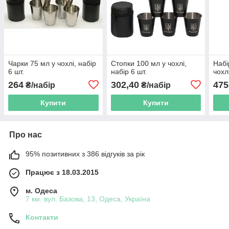
Чарки 75 мл у чохлі, набір
Стопки 100 мл у чохлі,
Набі
6 шт.
набір 6 шт.
чохл
264
302,40
475
₴/набір
₴/набір
Купити
Купити
Про нас
95% позитивних з 386 відгуків за рік
Працює з 18.03.2015
м. Одеса
7 км. вул. Базова, 13, Одеса, Україна
Контакти