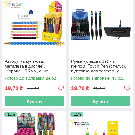
Авторучка кулькова,
Ручка кулькова 3в1 - з
металева в дисплеї,
грипом, Touch Pen (стилус),
"Корона", 0.7мм, синя
підставка для телефону,
колір чорнил синій
Готово до відправки 24 од.
Готово до відправки 49 од.
19,70
19,70
₴
₴
22,10 ₴
22,10 ₴
Купити
Купити
–11%
–11%