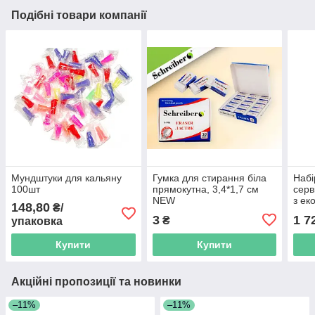
Подібні товари компанії
Мундштуки для кальяну
Гумка для стирання біла
Набі
100шт
прямокутна, 3,4*1,7 см
серв
NEW
з ек
148,80
₴/
біло
3
1 7
₴
упаковка
Купити
Купити
Акційні пропозиції та новинки
–11%
–11%