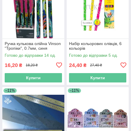
Ручка кулькова олійна Vinson
Набір кольорових олівців, 6
"Тропіки", 0.7мм, синя
кольорів
Готово до відправки 14 од.
Готово до відправки 5 од.
16,20
24,40
₴
₴
18,20 ₴
27,40 ₴
Купити
Купити
–11%
–11%