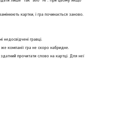
ідати лише "Так" або "Ні". При цьому якщо
 замінюють картки, і гра починається заново.
і недосвідчені гравці.
й же компанії гра не скоро набридне.
 здатний прочитати слово на картці. Для неї