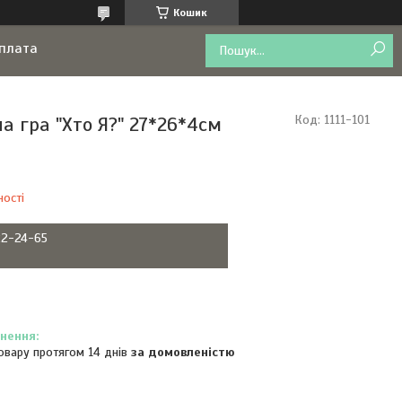
Кошик
оплата
а гра "Хто Я?" 27*26*4см
Код:
1111-101
ності
22-24-65
овару протягом 14 днів
за домовленістю