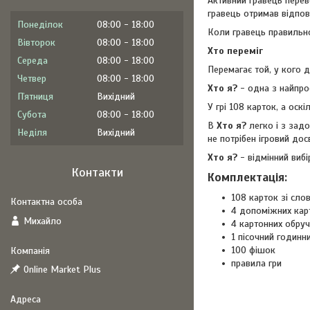
Активний гравець пере
гравець отримав відпов
Понеділок
08:00
18:00
Коли гравець правильно 
Вівторок
08:00
18:00
Хто переміг
Середа
08:00
18:00
Перемагає той, у кого 
Четвер
08:00
18:00
Хто я?
- одна з найпрос
Пʼятниця
Вихідний
У грі 108 карток, а оск
Субота
08:00
18:00
В
Хто я?
легко і з зад
Неділя
Вихідний
не потрібен ігровий дос
Хто я?
- відмінний вибі
Контакти
Комплектація
:
108 карток зі сло
4 допоміжних кар
Михайло
4 картонних обру
1 пісочний годинн
100 фішок
правила гри
Online Market Plus