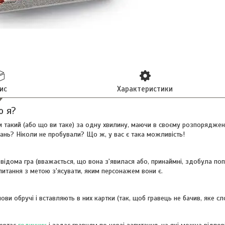
ис
Характеристики
о я?
и такий (або що ви таке) за одну хвилину, маючи в своєму розпоряджен
тань? Ніколи не пробували? Що ж, у вас є така можливість!
і відома гра (вважається, що вона з'явилася або, принаймні, здобула поп
итання з метою з'ясувати, яким персонажем вони є.
ови обручі і вставляють в них картки (так, щоб гравець не бачив, яке с