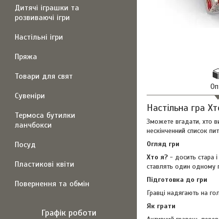
Дитячі іграшки та
розвиваючі ігри
Настільні ігри
Пряжа
Товари для свят
Оп
Сувеніри
Настільна гра Хт
Термоса бутилки
Зможете вгадати, хто в
ланчбокси
нескінченний список пи
Посуд
Огляд гри
Хто я?
- досить стара 
Пластикові квіти
ставлять один одному п
Підготовка до гри
Повернення та обмін
Гравці надягають на гол
Як грати
Графік роботи