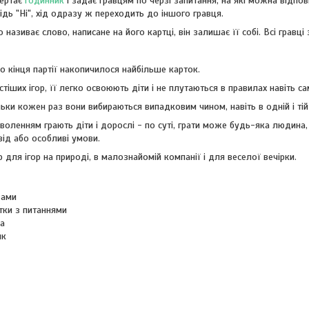
вертає
годинник
і задає гравцям по черзі запитання, на які можна відпов
ідь "Ні", хід одразу ж переходить до іншого гравця.
називає слово, написане на його картці, він залишає її собі. Всі гравці
до кінця партії накопичилося найбільше карток.
тіших ігор, її легко освоюють діти і не плутаються в правилах навіть сам
ільки кожен раз вони вибираються випадковим чином, навіть в одній і ті
оволенням грають діти і дорослі - по суті, грати може будь-яка людина,
від або особливі умови.
р для ігор на природі, в малознайомій компанії і для веселої вечірки.
вами
тки з питаннями
ча
ик