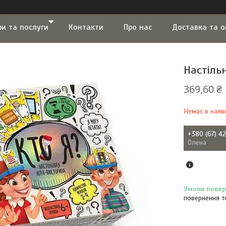
ри та послуги
Контакти
Про нас
Доставка та 
Настільн
369,60 ₴
Немає в наяв
+380 (67) 4
Олена
повернення т