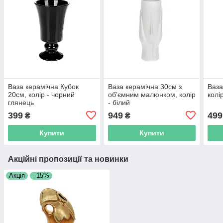
Ваза керамічна Кубок
Ваза керамічна 30см з
Ваза
20см, колір - чорний
об’ємним малюнком, колір
колі
глянець
- білий
399
949
499
₴
₴
Купити
Купити
Акційні пропозиції та новинки
Акція
–15%