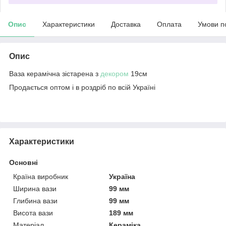
Опис
Характеристики
Доставка
Оплата
Умови п
Опис
Ваза керамічна зістарена з
декором
19см
Продається оптом і в роздріб по всій Україні
Характеристики
Основні
Країна виробник
Україна
Ширина вази
99 мм
Глибина вази
99 мм
Висота вази
189 мм
Матеріал
Кераміка