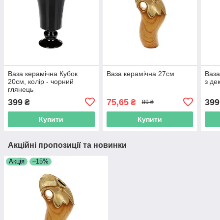
Ваза керамічна Кубок
Ваза керамічна 27см
Ваза
20см, колір - чорний
з де
глянець
399
75,65
399
₴
₴
89 ₴
Купити
Купити
Акційні пропозиції та новинки
Акція
–15%