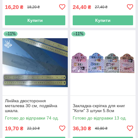
16,20
24,40
₴
₴
18,20 ₴
27,40 ₴
Купити
Купити
–11%
–11%
Лінійка двостороння
металева 30 см, подвійна
Закладка-скріпка для книг
шкала.
"Коти" 3 штуки 5.8см
Готово до відправки 74 од.
Готово до відправки 13 од.
19,70
36,30
₴
₴
22,10 ₴
40,80 ₴