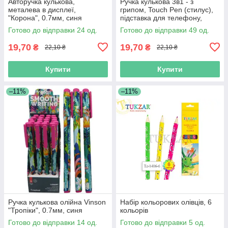
Авторучка кулькова,
Ручка кулькова 3в1 - з
металева в дисплеї,
грипом, Touch Pen (стилус),
"Корона", 0.7мм, синя
підставка для телефону,
колір чорнил синій
Готово до відправки 24 од.
Готово до відправки 49 од.
19,70
19,70
₴
₴
22,10 ₴
22,10 ₴
Купити
Купити
–11%
–11%
Ручка кулькова олійна Vinson
Набір кольорових олівців, 6
"Тропіки", 0.7мм, синя
кольорів
Готово до відправки 14 од.
Готово до відправки 5 од.