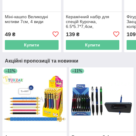
Міні-кашпо Великодні
Керамічний набір для
Фігу
мотиви 7см, 4 види
спецій Курочка,
Заєц
6.5*5.7*7,4см,
колі
6.3*5.8*6.9см, колір -
49
139
109
₴
₴
білий, коричневий
Купити
Купити
Акційні пропозиції та новинки
–11%
–11%