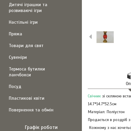
Дитячі іграшки та
розвиваючі ігри
Настільні ігри
Пряжа
Товари для свят
Сувеніри
Термоса бутилки
ланчбокси
Оп
Посуд
Свічник
зі скляною вста
Пластикові квіти
14.7*14.7*32.5см
Повернення та обмін
Матеріал: Поліустон
Продається в роздріб з
Графік роботи
Кожному з нас хочетьс