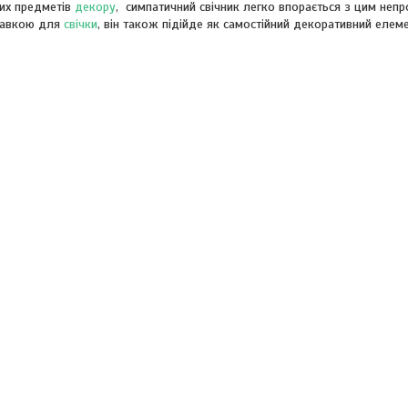
них предметів
декору
, симпатичний свічник легко впорається з цим неп
ставкою для
свічки
, він також підійде як самостійний декоративний елеме