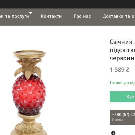
ри та послуги
Контакти
Про нас
Доставка та 
Свічник 
підсвітк
червони
1 589 ₴
Готово до ві
Куп
+380 (67) 4
Олена