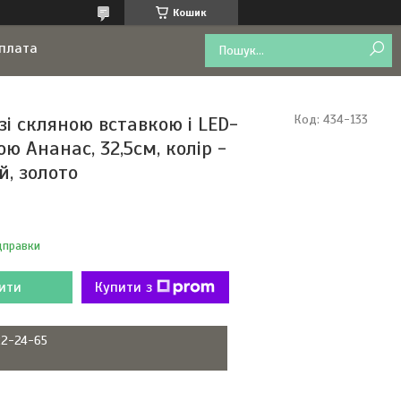
Кошик
оплата
зі скляною вставкою і LED-
Код:
434-133
ою Ананас, 32,5см, колір -
й, золото
дправки
ити
Купити з
22-24-65