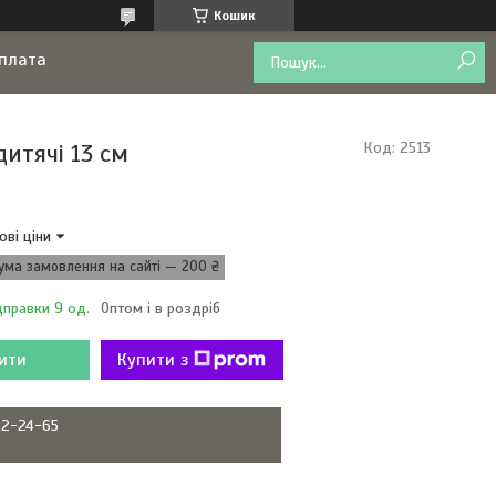
Кошик
оплата
дитячі 13 см
Код:
2513
ові ціни
ума замовлення на сайті — 200 ₴
дправки 9 од.
Оптом і в роздріб
ити
Купити з
22-24-65