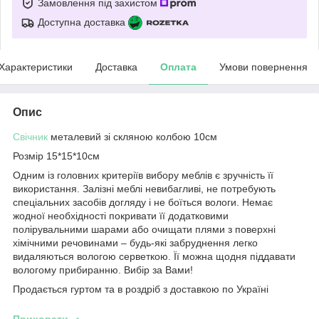
Замовлення під захистом
Доступна доставка
Характеристики
Доставка
Оплата
Умови повернення
Опис
Свічник
металевий зі скляною колбою 10см
Розмір 15*15*10см
Одним із головних критеріїв вибору меблів є зручність її
використання. Залізні меблі невибагливі, не потребують
спеціальних засобів догляду і не боїться вологи. Немає
жодної необхідності покривати її додатковими
полірувальними шарами або очищати плями з поверхні
хімічними речовинами – будь-які забруднення легко
видаляються вологою серветкою. Її можна щодня піддавати
вологому прибиранню. Вибір за Вами!
Продається гуртом та в роздріб з доставкою по Україні
Приховати