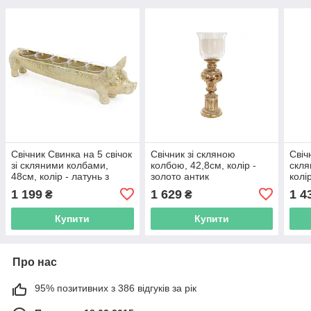
Свічник Свинка на 5 свічок
Свічник зі скляною
Свіч
зі скляними колбами,
колбою, 42,8см, колір -
скля
48см, колір - латунь з
золото антик
колі
патиною
1 199
1 629
1 4
₴
₴
Купити
Купити
Про нас
95% позитивних з 386 відгуків за рік