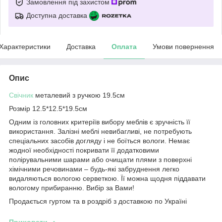
Замовлення під захистом
Доступна доставка
Характеристики
Доставка
Оплата
Умови повернення
Опис
Свічник
металевий з ручкою 19.5см
Розмір 12.5*12.5*19.5см
Одним із головних критеріїв вибору меблів є зручність її
використання. Залізні меблі невибагливі, не потребують
спеціальних засобів догляду і не боїться вологи. Немає
жодної необхідності покривати її додатковими
полірувальними шарами або очищати плями з поверхні
хімічними речовинами – будь-які забруднення легко
видаляються вологою серветкою. Її можна щодня піддавати
вологому прибиранню. Вибір за Вами!
Продається гуртом та в роздріб з доставкою по Україні
Приховати