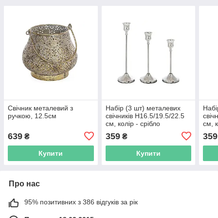
Свічник металевий з
Набір (3 шт) металевих
Набі
ручкою, 12.5см
свічників H16.5/19.5/22.5
свіч
см, колір - срiбло
см, 
639
359
359
₴
₴
Купити
Купити
Про нас
95% позитивних з 386 відгуків за рік