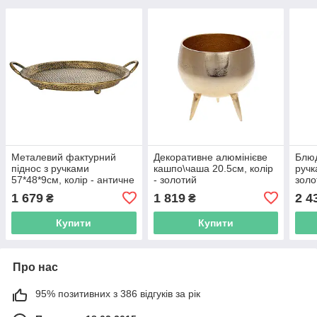
Металевий фактурний
Декоративне алюмінієве
Блюд
піднос з ручками
кашпо\чаша 20.5см, колір
ручк
57*48*9см, колір - античне
- золотий
золо
золото
1 679
1 819
2 4
₴
₴
Купити
Купити
Про нас
95% позитивних з 386 відгуків за рік