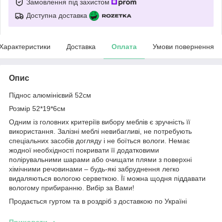
Замовлення під захистом
Доступна доставка
Характеристики
Доставка
Оплата
Умови повернення
Опис
Піднос алюмінієвий 52см
Розмір 52*19*6см
Одним із головних критеріїв вибору меблів є зручність її
використання. Залізні меблі невибагливі, не потребують
спеціальних засобів догляду і не боїться вологи. Немає
жодної необхідності покривати її додатковими
полірувальними шарами або очищати плями з поверхні
хімічними речовинами – будь-які забруднення легко
видаляються вологою серветкою. Її можна щодня піддавати
вологому прибиранню. Вибір за Вами!
Продається гуртом та в роздріб з доставкою по Україні
Приховати