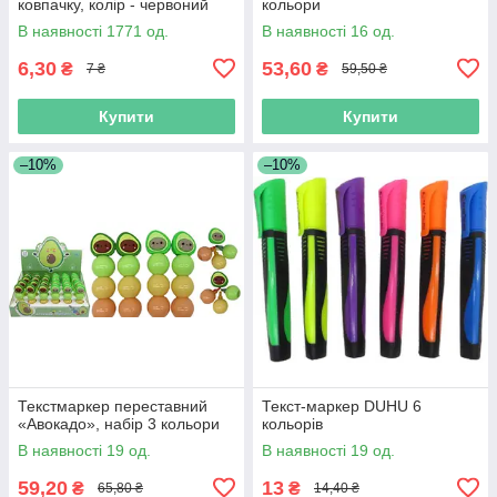
ковпачку, колір - червоний
кольори
В наявності 1771 од.
В наявності 16 од.
6,30
53,60
₴
₴
7 ₴
59,50 ₴
Купити
Купити
–10%
–10%
Текстмаркер переставний
Текст-маркер DUHU 6
«Авокадо», набір 3 кольори
кольорів
В наявності 19 од.
В наявності 19 од.
59,20
13
₴
₴
65,80 ₴
14,40 ₴