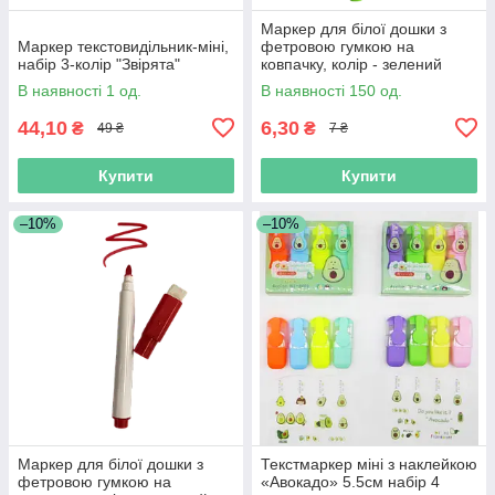
Маркер для білої дошки з
Маркер текстовидільник-міні,
фетровою гумкою на
набір 3-колір "Звірята"
ковпачку, колір - зелений
В наявності 1 од.
В наявності 150 од.
44,10
6,30
₴
₴
49 ₴
7 ₴
Купити
Купити
–10%
–10%
Маркер для білої дошки з
Текстмаркер міні з наклейкою
фетровою гумкою на
«Авокадо» 5.5см набір 4