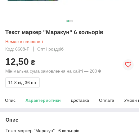
Текст маркер "Маракун" 6 кольорів
Немає в наявності
Код: 6608-F
Опт і роздріб
12,50
₴
Мінімальна сума замовлення на сайті — 200 ₴
11 ₴
від 36 шт.
Опис
Характеристики
Доставка
Оплата
Умови 
Опис
Текст маркер "Маракун" 6 кольорів