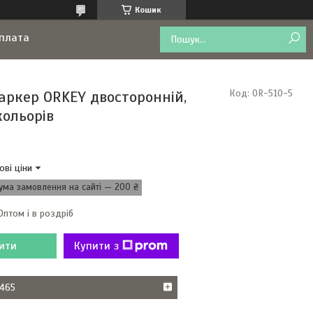
Кошик
оплата
аркер ORKEY двосторонній,
Код:
OR-510-5
кольорів
ові ціни
ума замовлення на сайті — 200 ₴
Оптом і в роздріб
ити
Купити з
465