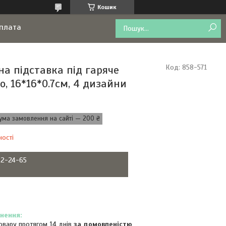
Кошик
оплата
на підставка під гаряче
Код:
858-571
, 16*16*0.7см, 4 дизайни
ума замовлення на сайті — 200 ₴
ності
22-24-65
овару протягом 14 днів
за домовленістю