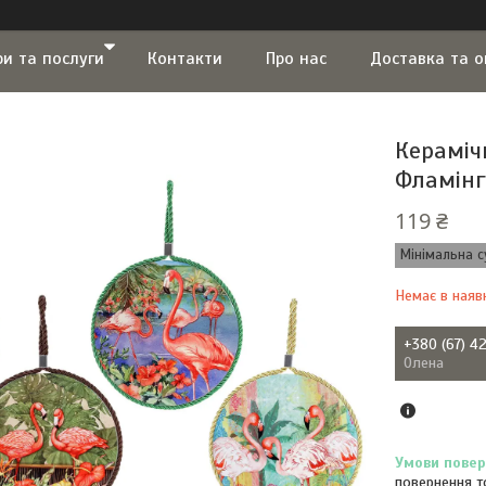
ри та послуги
Контакти
Про нас
Доставка та 
Кераміч
Фламінго
119 ₴
Мінімальна с
Немає в наяв
+380 (67) 4
Олена
повернення т