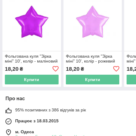
Фольгована куля "Зірка
Фольгована куля "Зірка
Фоль
міні" 10', колір - маліновий
міні" 10', колір - рожевий
міні
18,20
18,20
18,
₴
₴
Купити
Купити
Про нас
95% позитивних з 386 відгуків за рік
Працює з 18.03.2015
м. Одеса