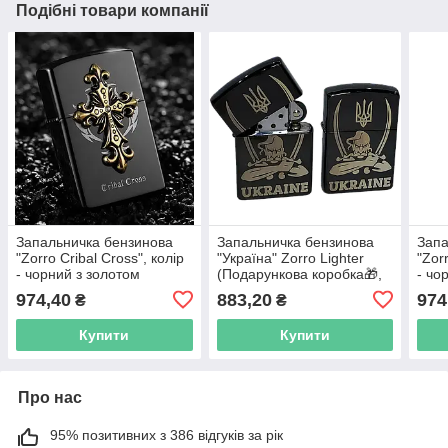
Подібні товари компанії
Запальничка бензинова
Запальничка бензинова
Запа
"Zorro Cribal Cross", колір
"Україна" Zorro Lighter
"Zor
- чорний з золотом
(Подарункова коробка🎁,
- чо
бензин
974,40
883,20
974
₴
₴
Купити
Купити
Про нас
95% позитивних з 386 відгуків за рік