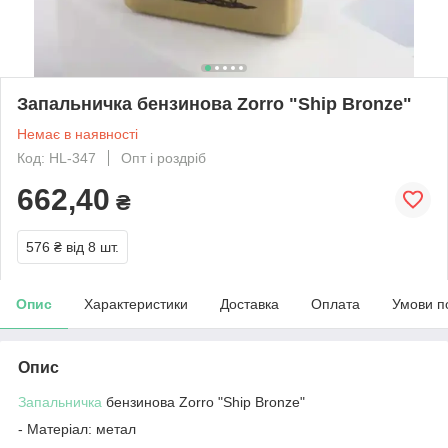
Запальничка бензинова Zorro "Ship Bronze"
Немає в наявності
Код: HL-347
Опт і роздріб
662,40
₴
576 ₴
від 8 шт.
Опис
Характеристики
Доставка
Оплата
Умови п
Опис
Запальничка
бензинова Zorro "Ship Bronze"
- Матеріал: метал