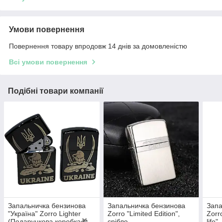
Умови повернення
Повернення товару впродовж 14 днів за домовленістю
Всі умови повернення
Подібні товари компанії
Запальничка бензинова
Запальничка бензинова
Запа
"Україна" Zorro Lighter
Zorro "Limited Edition",
Zorro
(Подарункова коробка🎁,
срібло
life"