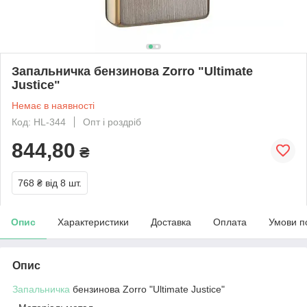
Запальничка бензинова Zorro "Ultimate
Justice"
Немає в наявності
Код: HL-344
Опт і роздріб
844,80
₴
768 ₴
від 8 шт.
Опис
Характеристики
Доставка
Оплата
Умови п
Опис
Запальничка
бензинова Zorro "Ultimate Justice"