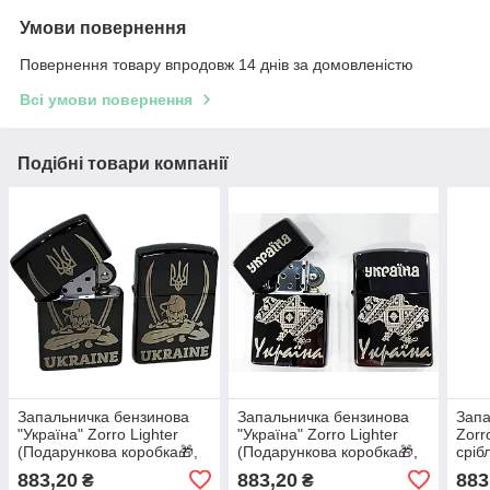
Умови повернення
Повернення товару впродовж 14 днів за домовленістю
Всі умови повернення
Подібні товари компанії
Запальничка бензинова
Запальничка бензинова
Запа
"Україна" Zorro Lighter
"Україна" Zorro Lighter
Zorro
(Подарункова коробка🎁,
(Подарункова коробка🎁,
сріб
бензин
бензин
883,20
883,20
883
₴
₴