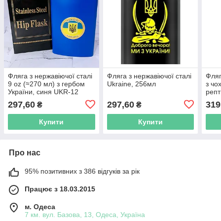
Фляга з нержавіючої сталі
Фляга з нержавіючої сталі
Фляг
9 oz (≈270 мл) з гербом
Ukraine, 256мл
з чо
України, синя UKR-12
репт
297,60
297,60
319
₴
₴
Купити
Купити
Про нас
95% позитивних з 386 відгуків за рік
Працює з 18.03.2015
м. Одеса
7 км. вул. Базова, 13, Одеса, Україна