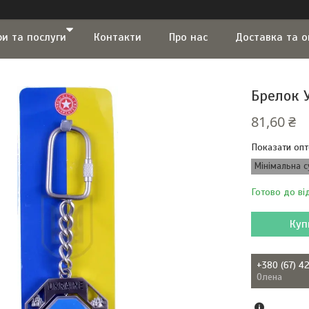
ри та послуги
Контакти
Про нас
Доставка та 
Брелок 
81,60 ₴
Показати опт
Мінімальна с
Готово до ві
Куп
+380 (67) 4
Олена