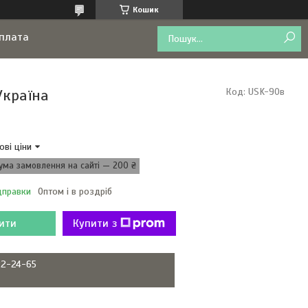
Кошик
оплата
Україна
Код:
USK-90в
ові ціни
ума замовлення на сайті — 200 ₴
дправки
Оптом і в роздріб
ити
Купити з
22-24-65