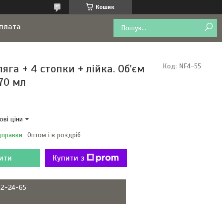
Кошик
оплата
ляга + 4 стопки + лійка. Об'єм
Код:
NF4-55
270 мл
ові ціни
дправки
Оптом і в роздріб
ити
Купити з
22-24-65