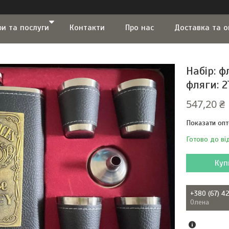
ри та послуги
Контакти
Про нас
Доставка та 
Набір: ф
фляги: 
547,20 ₴
Показати опт
Готово до ві
Куп
+380 (67) 4
Олена