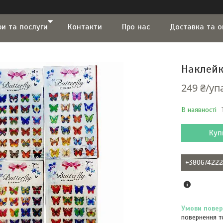
ри та послуги
Контакти
Про нас
Доставка та 
Наклейк
249 ₴/уп
В наявності
Куп
+380674222
повернення т