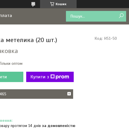
Кошик
оплата
а метелика (20 шт.)
Код:
HS1-50
аковка
Тільки оптом
ити
Купити з
465
овару протягом 14 днів
за домовленістю