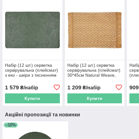
Набір (12 шт.) серветка
Набір (12 шт.) серветка
Набі
сервірувальна (плейсмат)
сервірувальна (плейсмат)
серв
з еко - шкіри з тисненням
30*45см Natural Weave,
(пле
30*45см Floral, колір -
колір - коричневий
- бе
оливково - зелений
1 579
1 209
909
₴/набір
₴/набір
Купити
Купити
Акційні пропозиції та новинки
–10%