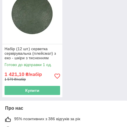
Набір (12 шт.) серветка
сервірувальна (плейсмат) з
еко - шкіри з тисненням
D38см Floral, колір -
Готово до відправки 1 од.
оливково - зелений
1 421,10
₴/набір
1 579 ₴/набір
Купити
Про нас
95% позитивних з 386 відгуків за рік