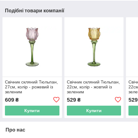
Подібні товари компанії
Свічник скляний Тюльпан,
Свічник скляний Тюльпан,
Свіч
27см, колір - рожевий із
22см, колір - жовтий із
22см
зеленим
зеленим
зел
609
529
529
₴
₴
Купити
Купити
Про нас