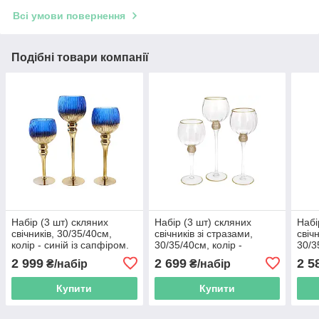
Всі умови повернення
Подібні товари компанії
Набір (3 шт) скляних
Набір (3 шт) скляних
Набі
свічників, 30/35/40см,
свічників зі стразами,
свіч
колір - синій із сапфіром.
30/35/40см, колір -
30/3
прозорий із золотом
зел
2 999
2 699
2 5
₴/набір
₴/набір
Купити
Купити