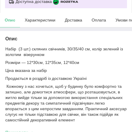
Доступна доставка
Опис
Характеристики
Доставка
Оплата
Умови п
Опис
Набір (3 шт.) скляних свічників, 30/35/40 см, колір зелений із
золотим візерунком
Розміри — 12*30см, 12*35см, 12*40см
Ціна вказана за набір
Продається в роздріб із доставкою Україні
Кожному з нас хочеться, щоб у будинку було комфортно та
затишно, але домогтися атмосфери, що розташовується, в
житло вийде тільки за допомогою використання спеціальних
предметів декору та симпатичний підсвічувач легко
впорається з цим непростим завданням. Практичний аксесуар
слугує не тільки підставкою для свічки, він також підійде як
самостійний декоративний елемент