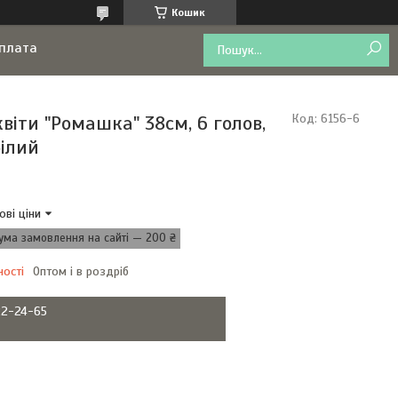
Кошик
оплата
віти "Ромашка" 38см, 6 голов,
Код:
6156-6
білий
ові ціни
ума замовлення на сайті — 200 ₴
ності
Оптом і в роздріб
22-24-65