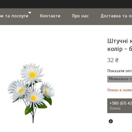
ри та послуги
Контакти
Про нас
Доставка та 
Штучні к
колір - 
32 ₴
Показати опт
Мінімальна с
Немає в наяв
+380 (67) 4
Олена