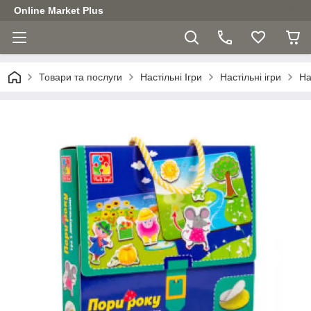
Online Market Plus
Товари та послуги
Настільні Ігри
Настільні ігри
На