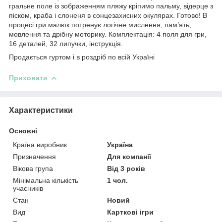
гральне поле із зображенням пляжу кріпимо пальму, відерце з
піском, краба і слоненя в сонцезахисних окулярах. Готово! В
процесі гри малюк потренує логічне мислення, пам’ять,
мовлення та дрібну моторику. Комплектація: 4 поля для гри,
16 деталей, 32 липучки, інструкція.
Продається гуртом і в роздріб по всій Україні
Приховати
Характеристики
Основні
Країна виробник
Україна
Призначення
Для компанії
Вікова група
Від 3 років
Мінімальна кількість
1 чол.
учасників
Стан
Новий
Вид
Карткові ігри