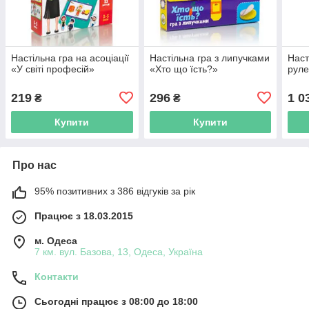
Настільна гра на асоціації
Настільна гра з липучками
Наст
«У світі професій»
«Хто що їсть?»
руле
219
296
1 0
₴
₴
Купити
Купити
Про нас
95% позитивних з 386 відгуків за рік
Працює з 18.03.2015
м. Одеса
7 км. вул. Базова, 13, Одеса, Україна
Контакти
Сьогодні працює з 08:00 до 18:00