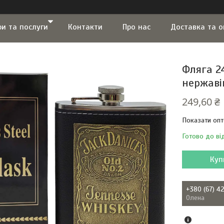
ри та послуги
Контакти
Про нас
Доставка та 
Фляга 2
нержаві
249,60 ₴
Показати опт
Готово до ві
Куп
+380 (67) 4
Олена