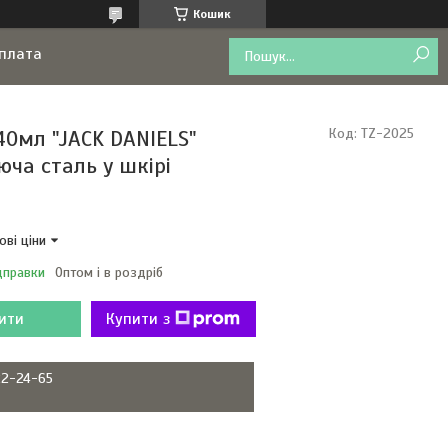
Кошик
оплата
40мл "JACK DANIELS"
Код:
TZ-2025
юча сталь у шкірі
ові ціни
дправки
Оптом і в роздріб
ити
Купити з
22-24-65