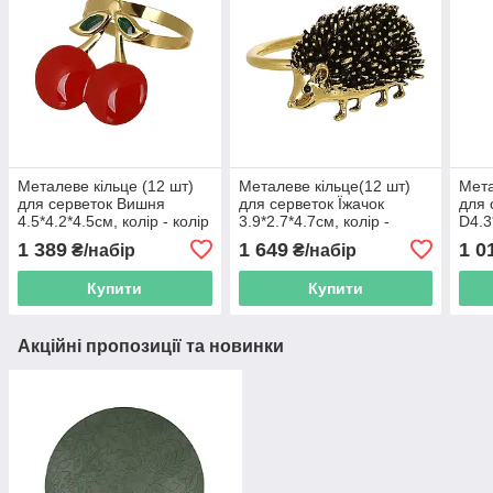
Металеве кільце (12 шт)
Металеве кільце(12 шт)
Мета
для серветок Вишня
для серветок Їжачок
для 
4.5*4.2*4.5см, колір - колір
3.9*2.7*4.7см, колір -
D4.3
- червоний із золотом
чорний із золотом
перл
1 389
1 649
1 0
₴/набір
₴/набір
Купити
Купити
Акційні пропозиції та новинки