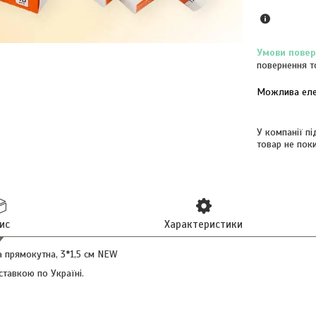
повернення т
У компанії п
товар не пок
ис
Характеристики
а прямокутна, 3*1,5 см NEW
тавкою по Україні.