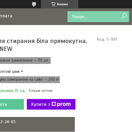
Кошик
оплата
ля стирання біла прямокутна,
Код:
S-997
 NEW
мальне замовлення — 30 шт.
оптові ціни
ума замовлення на сайті — 200 ₴
дправки 16 од.
Тільки оптом
ити
Купити з
22-24-65