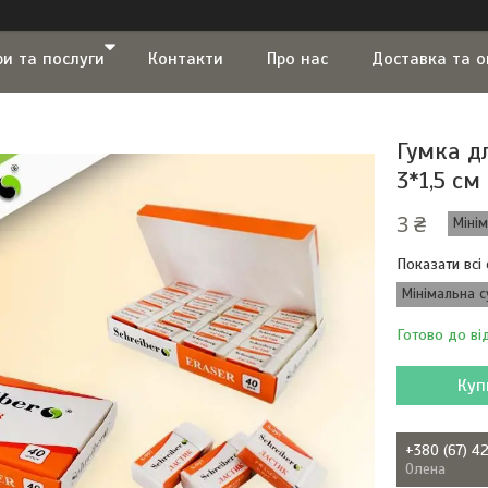
ри та послуги
Контакти
Про нас
Доставка та 
Гумка д
3*1,5 см
3 ₴
Міні
Показати всі 
Мінімальна с
Готово до ві
Куп
+380 (67) 4
Олена