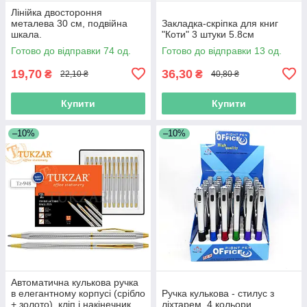
Лінійка двостороння
металева 30 см, подвійна
Закладка-скріпка для книг
шкала.
"Коти" 3 штуки 5.8см
Готово до відправки 74 од.
Готово до відправки 13 од.
19,70
36,30
₴
₴
22,10 ₴
40,80 ₴
Купити
Купити
–10%
–10%
Автоматична кулькова ручка
в елегантному корпусі (срібло
Ручка кулькова - стилус з
+ золото), кліп і накінечник
ліхтарем, 4 кольори