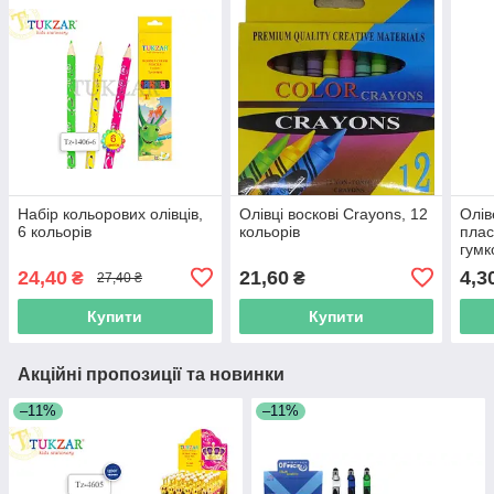
Набір кольорових олівців,
Олівці воскові Crayons, 12
Олів
6 кольорів
кольорів
плас
гумк
ассо
24,40
21,60
4,3
₴
₴
27,40 ₴
Купити
Купити
Акційні пропозиції та новинки
–11%
–11%