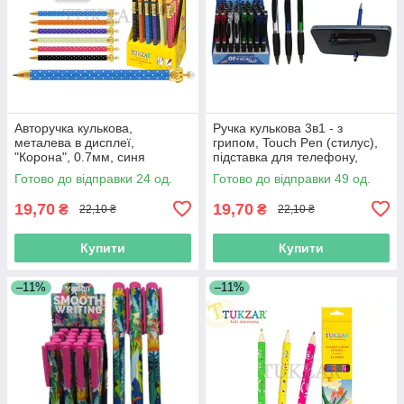
Авторучка кулькова,
Ручка кулькова 3в1 - з
металева в дисплеї,
грипом, Touch Pen (стилус),
"Корона", 0.7мм, синя
підставка для телефону,
колір чорнил синій
Готово до відправки 24 од.
Готово до відправки 49 од.
19,70
19,70
₴
₴
22,10 ₴
22,10 ₴
Купити
Купити
–11%
–11%