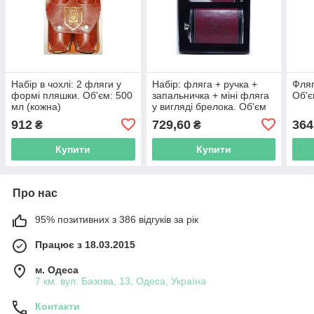
Набір в чохлі: 2 фляги у
Набір: фляга + ручка +
Фляг
формі пляшки. Об'єм: 500
запальничка + міні фляга
Об'є
мл (кожна)
у вигляді брелока. Об'єм
фляги: 270 мл
912
729,60
364
₴
₴
Купити
Купити
Про нас
95% позитивних з 386 відгуків за рік
Працює з 18.03.2015
м. Одеса
7 км. вул. Базова, 13, Одеса, Україна
Контакти