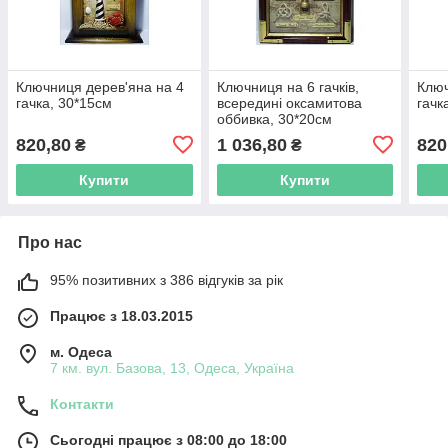
Ключниця дерев'яна на 4
Ключниця на 6 гачків,
Ключ
гачка, 30*15см
всередині оксамитова
гачк
оббивка, 30*20см
820,80
1 036,80
820
₴
₴
Купити
Купити
Про нас
95% позитивних з 386 відгуків за рік
Працює з 18.03.2015
м. Одеса
7 км. вул. Базова, 13, Одеса, Україна
Контакти
Сьогодні працює з 08:00 до 18:00