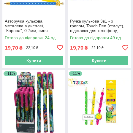
Авторучка кулькова,
Ручка кулькова 3в1 - з
металева в дисплеї,
грипом, Touch Pen (стилус),
"Корона", 0.7мм, синя
підставка для телефону,
колір чорнил синій
Готово до відправки 24 од.
Готово до відправки 49 од.
19,70
19,70
₴
₴
22,10 ₴
22,10 ₴
Купити
Купити
–11%
–11%