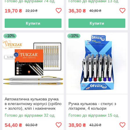
Готово до відправки 74 од.
Готово до відправки 13 од.
19,70
36,30
₴
₴
22,10 ₴
40,80 ₴
Купити
Купити
–10%
–10%
Автоматична кулькова ручка
в елегантному корпусі (срібло
Ручка кулькова - стилус з
+ золото), кліп і накінечник
ліхтарем, 4 кольори
глянцеві (золото).
Готово до відправки 32 од.
Готово до відправки 15 од.
54,40
38,90
₴
₴
60,50 ₴
43,20 ₴