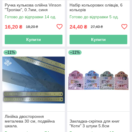
Ручка кулькова олійна Vinson
Набір кольорових олівців, 6
"Тропіки", 0.7мм, синя
кольорів
Готово до відправки 14 од.
Готово до відправки 5 од.
16,20
24,40
₴
₴
18,20 ₴
27,40 ₴
Купити
Купити
–11%
–11%
Лінійка двостороння
металева 30 см, подвійна
Закладка-скріпка для книг
шкала.
"Коти" 3 штуки 5.8см