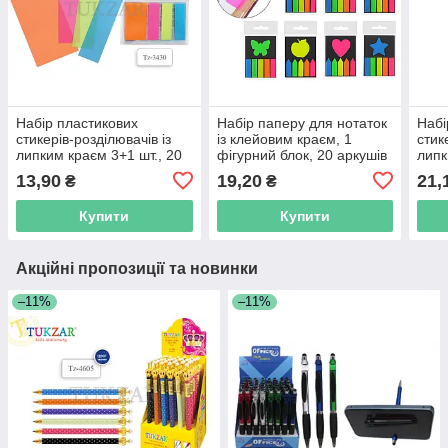
Набір пластикових
Набір паперу для нотаток
Набі
стикерів-розділювачів із
із клейовим краєм, 1
стик
липким краєм 3+1 шт., 20
фігурний блок, 20 аркушів
липк
аркушів
+ 5 блоків
13,90
19,20
21,
₴
₴
Купити
Купити
Акційні пропозиції та новинки
–11%
–11%