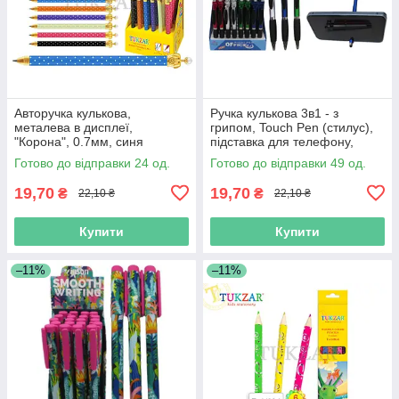
Авторучка кулькова,
Ручка кулькова 3в1 - з
металева в дисплеї,
грипом, Touch Pen (стилус),
"Корона", 0.7мм, синя
підставка для телефону,
колір чорнил синій
Готово до відправки 24 од.
Готово до відправки 49 од.
19,70
19,70
₴
₴
22,10 ₴
22,10 ₴
Купити
Купити
–11%
–11%