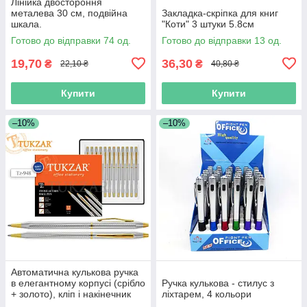
Лінійка двостороння
металева 30 см, подвійна
Закладка-скріпка для книг
шкала.
"Коти" 3 штуки 5.8см
Готово до відправки 74 од.
Готово до відправки 13 од.
19,70
36,30
₴
₴
22,10 ₴
40,80 ₴
Купити
Купити
–10%
–10%
Автоматична кулькова ручка
в елегантному корпусі (срібло
Ручка кулькова - стилус з
+ золото), кліп і накінечник
ліхтарем, 4 кольори
глянцеві (золото).