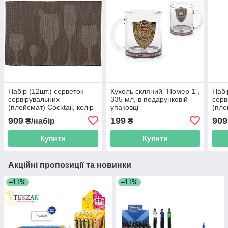
Набір (12шт.) серветок
Кухоль скляний "Номер 1",
Набі
сервірувальних
335 мл, в подарунковій
серв
(плейсмат) Сocktail, колір
упаковці
(пле
- сливовий, 30.5*45см
- зе
909
199
909
₴/набір
₴
Купити
Купити
Акційні пропозиції та новинки
–11%
–11%