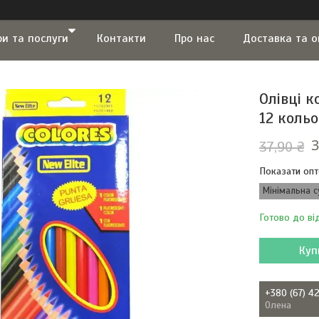
ри та послуги
Контакти
Про нас
Доставка та 
Олівці к
12 кольо
3
37,90 ₴
Показати опт
Мінімальна с
Готово до ві
Куп
+380 (67) 4
Олена