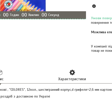
0
0
0
0
0
0
в
Годин
Хвилин
Секунд
повернення т
У компанії п
товар не пок
ис
Характеристики
икові , "COLORES", 12кол., шестигранний корпус,d грифеля=2,6 мм картон
 роздріб з доставкою по Україні