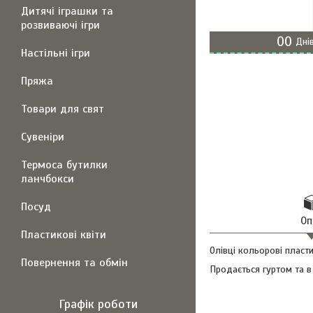
Дитячі іграшки та
розвиваючі ігри
0
0
Дні
Настільні ігри
Пряжа
Товари для свят
Сувеніри
Термоса бутилки
ланчбокси
Посуд
Оп
Пластикові квіти
Олівці кольорові пласт
Повернення та обмін
Продається гуртом та в
Графік роботи