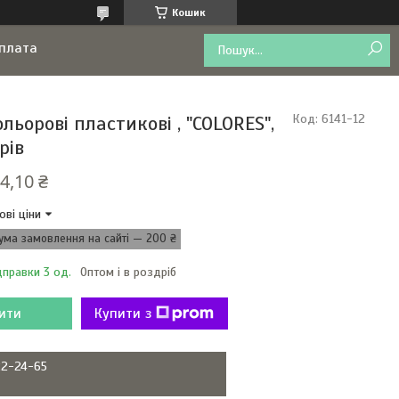
Кошик
оплата
ольорові пластикові , "COLORES",
Код:
6141-12
рів
4,10 ₴
ові ціни
ума замовлення на сайті — 200 ₴
дправки 3 од.
Оптом і в роздріб
ити
Купити з
22-24-65