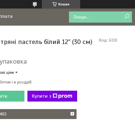
Кошик
оплата
ітряні пастель білий 12" (30 см)
Код:
G110
/упаковка
ові ціни
Оптом і в роздріб
ити
Купити з
465