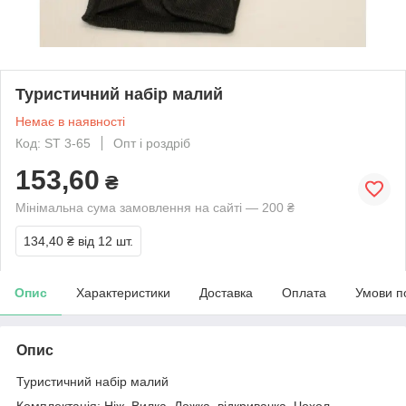
Туристичний набір малий
Немає в наявності
Код: ST 3-65
Опт і роздріб
153,60
₴
Мінімальна сума замовлення на сайті — 200 ₴
134,40 ₴
від 12 шт.
Опис
Характеристики
Доставка
Оплата
Умови п
Опис
Туристичний набір малий
Комплектація: Ніж, Вилка, Ложка, відкривачка, Чохол.