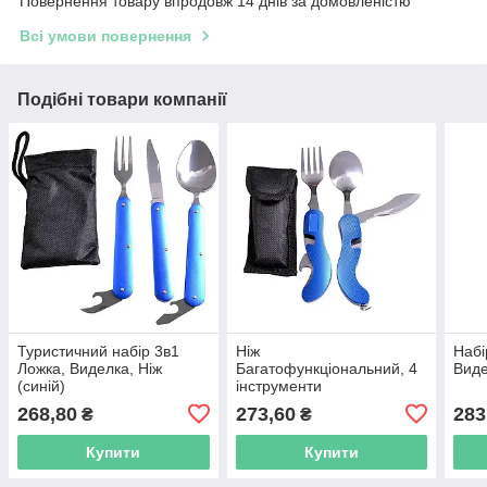
Повернення товару впродовж 14 днів за домовленістю
Всі умови повернення
Подібні товари компанії
Туристичний набір 3в1
Ніж
Набі
Ложка, Виделка, Ніж
Багатофункціональний, 4
Виде
(синій)
інструменти
268,80
273,60
283
₴
₴
Купити
Купити