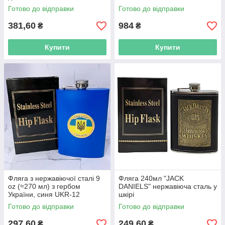
Готово до відправки
Готово до відправки
381,60
984
₴
₴
Купити
Купити
Фляга з нержавіючої сталі 9
Фляга 240мл "JACK
oz (≈270 мл) з гербом
DANIELS" нержавіюча сталь у
України, синя UKR-12
шкірі
Готово до відправки
Готово до відправки
297,60
249,60
₴
₴