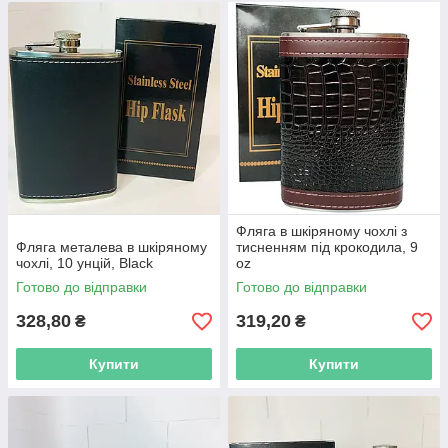
Фляга в шкіряному чохлі з
Фляга металева в шкіряному
тисненням під крокодила, 9
чохлі, 10 унцій, Black
oz
Готово до відправки
Готово до відправки
328,80
319,20
₴
₴
Купити
Купити