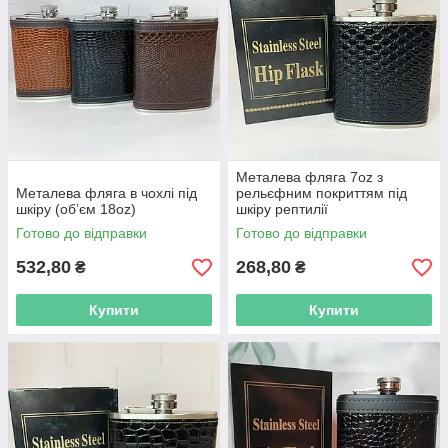
Металева фляга 7oz з
Металева фляга в чохлі під
рельєфним покриттям під
шкіру (обʼєм 18oz)
шкіру рептилії
Готово до відправки
Готово до відправки
532,80
268,80
₴
₴
Купити
Купити