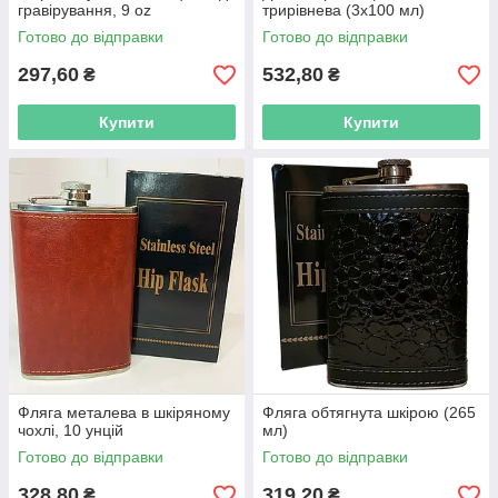
гравірування, 9 oz
трирівнева (3x100 мл)
Готово до відправки
Готово до відправки
297,60
532,80
₴
₴
Купити
Купити
Фляга металева в шкіряному
Фляга обтягнута шкірою (265
чохлі, 10 унцій
мл)
Готово до відправки
Готово до відправки
328,80
319,20
₴
₴