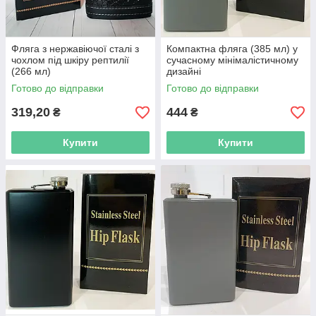
Фляга з нержавіючої сталі з
Компактна фляга (385 мл) у
чохлом під шкіру рептилії
сучасному мінімалістичному
(266 мл)
дизайні
Готово до відправки
Готово до відправки
319,20
444
₴
₴
Купити
Купити