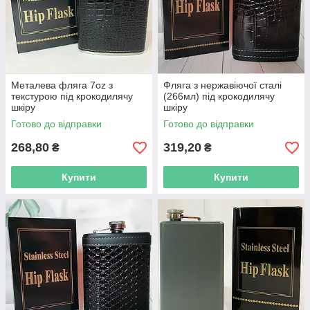
Металева фляга 7oz з
Фляга з нержавіючої сталі
текстурою під крокодилячу
(266мл) під крокодилячу
шкіру
шкіру
Готово до відправки
Готово до відправки
268,80
319,20
₴
₴
Купити
Купити