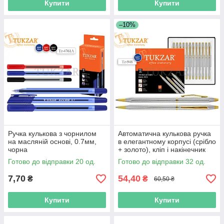
Купити
Купити
–10%
Ручка кулькова з чорнилом
Автоматична кулькова ручка
на масляній основі, 0.7мм,
в елегантному корпусі (срібло
чорна
+ золото), кліп і накінечник
глянцеві (золото).
Готово до відправки 20 од.
Готово до відправки 32 од.
7,70
54,40
₴
₴
60,50 ₴
Купити
Купити