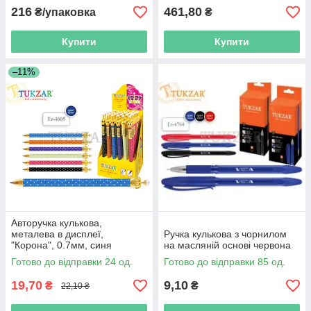
216
461,80
₴/упаковка
₴
Купити
Купити
–11%
Авторучка кулькова,
металева в дисплеї,
Ручка кулькова з чорнилом
"Корона", 0.7мм, синя
на масляній основі червона
Готово до відправки 24 од.
Готово до відправки 85 од.
19,70
9,10
₴
₴
22,10 ₴