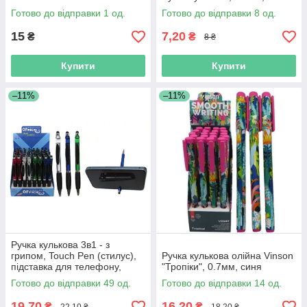
Готово до відправки 1 од.
Готово до відправки 8 од.
15
7,20
₴
₴
8 ₴
Купити
Купити
–11%
–11%
Ручка кулькова 3в1 - з
грипом, Touch Pen (стилус),
Ручка кулькова олійна Vinson
підставка для телефону,
"Тропіки", 0.7мм, синя
колір чорнил синій
Готово до відправки 49 од.
Готово до відправки 14 од.
19,70
16,20
₴
₴
22,10 ₴
18,20 ₴