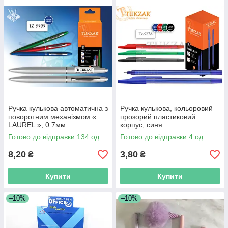
Ручка кулькова автоматична з
Ручка кулькова, кольоровий
поворотним механізмом «
прозорий пластиковий
LAUREL »; 0.7мм
корпус, синя
Готово до відправки 134 од.
Готово до відправки 4 од.
8,20
3,80
₴
₴
Купити
Купити
–10%
–10%